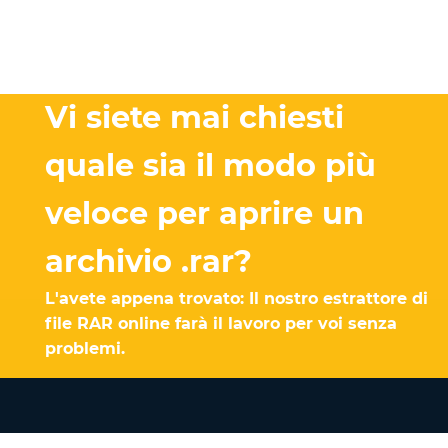
Vi siete mai chiesti
quale sia il modo più
veloce per aprire un
archivio .rar?
L'avete appena trovato: Il nostro estrattore di
file RAR online farà il lavoro per voi senza
problemi.